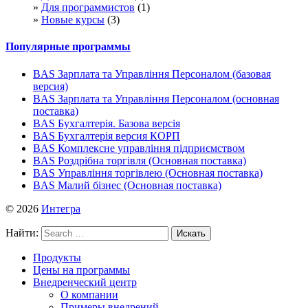
Для программистов
(1)
Новые курсы
(3)
Популярные программы
BAS Зарплата та Управління Персоналом (базовая
версия)
BAS Зарплата та Управління Персоналом (основная
поставка)
BAS Бухгалтерія. Базова версія
BAS Бухгалтерія версия КОРП
BAS Комплексне управління підприємством
BAS Роздрібна торгівля (Основная поставка)
BAS Управління торгівлею (Основная поставка)
BAS Малий бізнес (Основная поставка)
© 2026
Интегра
Найти:
Продукты
Цены на программы
Внедренческий центр
О компании
Примеры внедрений