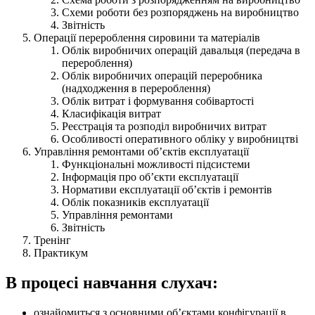
Схеми роботи без розпоряджень на виробництво
Звітність
Операції перероблення сировини та матеріалів
Облік виробничих операцій давальця (передача в
перероблення)
Облік виробничих операцій переробника
(надходження в перероблення)
Облік витрат і формування собівартості
Класифікація витрат
Реєстрація та розподіл виробничих витрат
Особливості оперативного обліку у виробництві
Управління ремонтами об’єктів експлуатації
Функціональні можливості підсистеми
Інформація про об’єкти експлуатації
Нормативи експлуатації об’єктів і ремонтів
Облік показників експлуатації
Управління ремонтами
Звітність
Тренінг
Практикум
В процесі навчання слухач:
ознайомиться з основними об’єктами конфігурації в