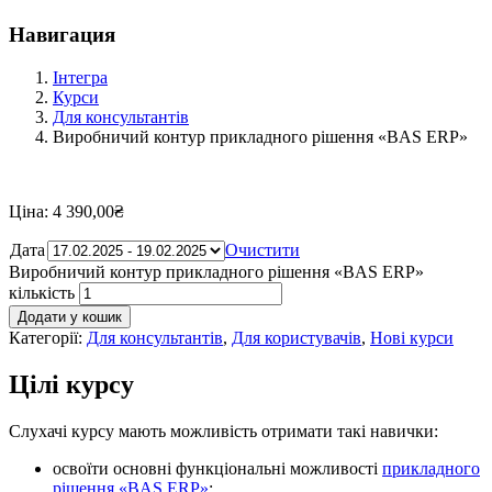
Навигация
Інтегра
Курси
Для консультантів
Виробничий контур прикладного рішення «BAS ERP»
Ціна:
4 390,00
₴
Дата
Очистити
Виробничий контур прикладного рішення «BAS ERP»
кількість
Додати у кошик
Категорії:
Для консультантів
,
Для користувачів
,
Нові курси
Цілі курсу
Слухачі курсу мають можливість отримати такі навички:
освоїти основні функціональні можливості
прикладного
рішення «BAS ERP»
;