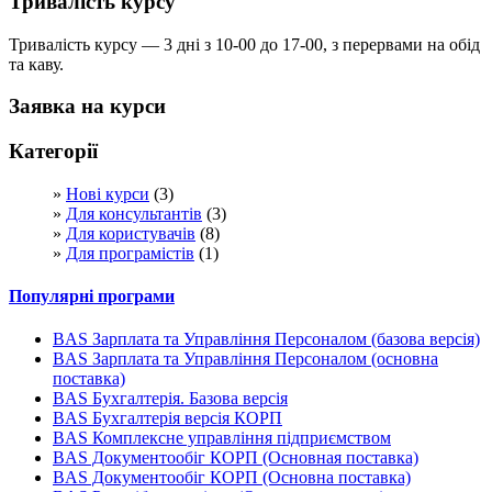
Тривалість курсу
Тривалість курсу — 3 дні з 10-00 до 17-00, з перервами на обід
та каву.
Заявка на курси
Категорії
Нові курси
(3)
Для консультантів
(3)
Для користувачів
(8)
Для програмістів
(1)
Популярні програми
BAS Зарплата та Управління Персоналом (базова версія)
BAS Зарплата та Управління Персоналом (основна
поставка)
BAS Бухгалтерія. Базова версія
BAS Бухгалтерія версія КОРП
BAS Комплексне управління підприємством
BAS Документообіг КОРП (Основная поставка)
BAS Документообіг КОРП (Основна поставка)