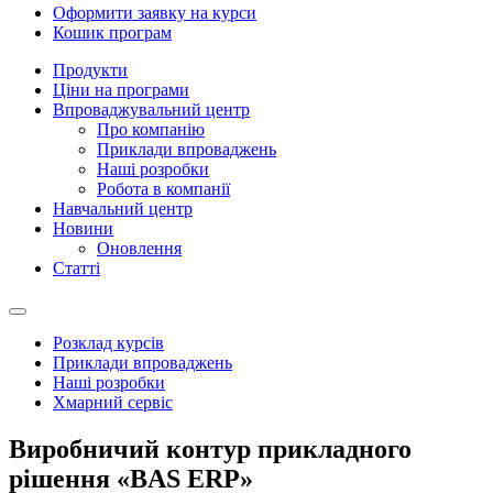
Оформити заявку на курси
Кошик програм
Продукти
Ціни на програми
Впроваджувальний центр
Про компанію
Приклади впроваджень
Наші розробки
Робота в компанії
Навчальний центр
Новини
Оновлення
Статті
Розклад курсів
Приклади впроваджень
Наші розробки
Хмарний сервіс
Виробничий контур прикладного
рішення «BAS ERP»